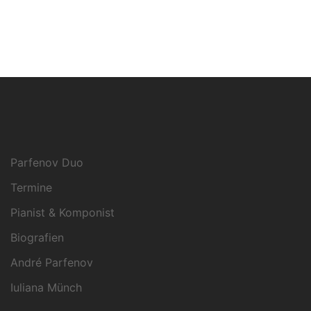
Parfenov Duo
Termine
Pianist & Komponist
Biografien
André Parfenov
Iuliana Münch