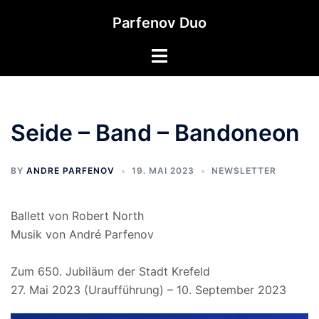
Zum
Parfenov Duo
Inhalt
springen
Seide – Band – Bandoneon
BY
ANDRE PARFENOV
19. MAI 2023
NEWSLETTER
Ballett von Robert North
Musik von André Parfenov
Zum 650. Jubiläum der Stadt Krefeld
27. Mai 2023 (Uraufführung) – 10. September 2023