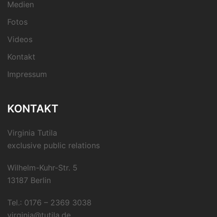
Medien
Fotos
Videos
Kontakt
Impressum
KONTAKT
Virginia Tutila
exclusive public relations
Wilhelm-Kuhr-Str. 5
13187 Berlin
Tel.: 0176 – 2369 3038
virginia@tutila.de