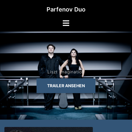
Zum
Parfenov Duo
Inhalt
springen
Liszt Imagination
TRAILER ANSEHEN