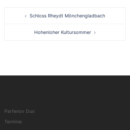
Beitrags-
Schloss Rheydt Mönchengladbach
Navigation
Hohenloher Kultursommer
Parfenov Duo
Termine