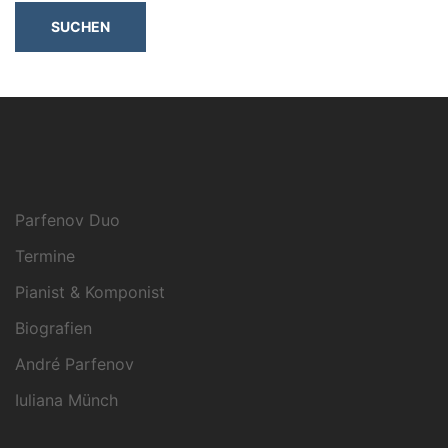
Parfenov Duo
Termine
Pianist & Komponist
Biografien
André Parfenov
Iuliana Münch